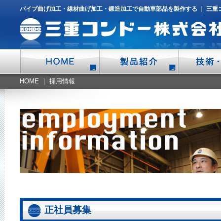
パイプ曲げ加工・線材曲げ加工・鍛造加工
で自動車部品を製作する ｜
三重
HOME
｜ 採用情報
正社員募集