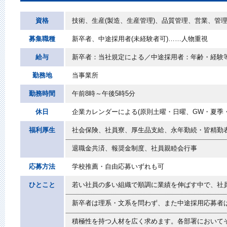
資格
技術、生産(製造、生産管理)、品質管理、営業、管理
募集職種
新卒者、中途採用者(未経験者可)……人物重視
給与
新卒者：当社規定による／中途採用者：年齢・経験
勤務地
当事業所
勤務時間
午前8時～午後5時5分
休日
企業カレンダーによる(原則土曜・日曜、GW・夏季・
福利厚生
社会保険、社員寮、厚生品支給、永年勤続・皆精勤
退職金共済、報奨金制度、社員親睦会行事
応募方法
学校推薦・自由応募いずれも可
ひとこと
若い社員の多い組織で順調に業績を伸ばす中で、社
新卒者は理系・文系を問わず、また中途採用応募者
積極性を持つ人材を広く求めます。各部署において